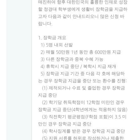
매진하여
향후 대한민국의 훌륭한 인재로 성장
할 정경대 학부생에게 생활비 장학금을 지급하
고자 다음과 같이 안내드리오니 많은 신청 바
랍니다
.
장학금 개요
1.
명 내외 선발
1) 5
매월
만원
년 동안 총
만원 지급
2)
50
1
600
다른 장학금과 중복 수혜 가능
3)
휴학시 지급 중단
복학시 지급 재개
4)
/
장학금 지급 기간 중 다음 각 호에 해당하
5)
는 경우 장학금 지급을 중단 또는 환수를 진행
:
제적되거나 수료 및 졸업한 경우 장학금
(1)
지급 중단
학기당 취득학점이
학점 미만인 경우
(2)
12
장학금 지급 중단
학년에게는 적용하지 않음
(4
)
직전학기 평균평점
학점 포함
이
미
(3)
(F
)
3.5
만인 경우 장학금 지급 중단
학사징계를 받은 경우 장학금 지급 중단
(4)
지원 서류를 허위로 작성하거나 제출한
(5)