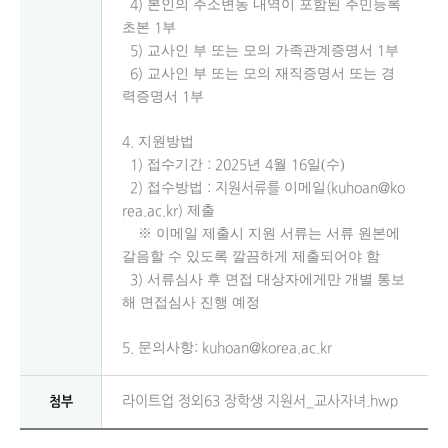
본인의 주소변동 내역이 포함된 주민등록
4)
초본
부
1
교사인 부 또는 모의 가족관계증명서
부
5)
1
교사인 부 또는 모의 재직증명서 또는 경
6)
력증명서
부
1
지원방법
4.
접수기간
년
월
일(수)
1)
: 2025
4
16
접수방법
이메일
2)
: 지원서류를
(kuhoan@ko
제출
rea.ac.kr)
※
이메일 제출시 지원 서류는 서류 원본에
갈음할 수 있도록 깔끔하게 제출되어야 함
서류심사 후 면접 대상자에게만 개별 통보
3)
해 면접심사 진행 예정
문의사항
5.
: kuhoan@korea.ac.kr
라이트업 정외63 장학생 지원서_교사자녀.hwp
첨부